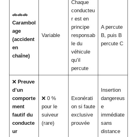
Chaque
conducteu
🚗🚗🚗
r est en
Carambol
principe
A percute
age
Variable
responsab
B, puis B
(accident
le du
percute C
en
véhicule
chaîne)
qu’il
percute
❌
Preuve
d’un
Insertion
comporte
❌ 0 %
Exonérati
dangereus
ment
pour le
on si faute
e
fautif du
suiveur
exclusive
immédiate
conducte
(rare)
prouvée
sans
ur
distance