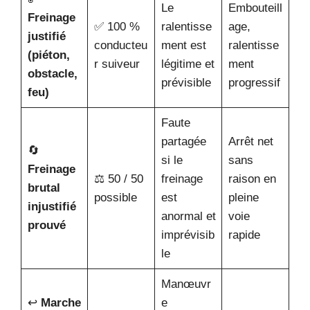
Le
Embouteill
Freinage
✅ 100 %
ralentisse
age,
justifié
conducteu
ment est
ralentisse
(piéton,
r suiveur
légitime et
ment
obstacle,
prévisible
progressif
feu)
Faute
partagée
Arrêt net
🔄
si le
sans
Freinage
⚖️ 50 / 50
freinage
raison en
brutal
possible
est
pleine
injustifié
anormal et
voie
prouvé
imprévisib
rapide
le
Manœuvr
↩️
Marche
e