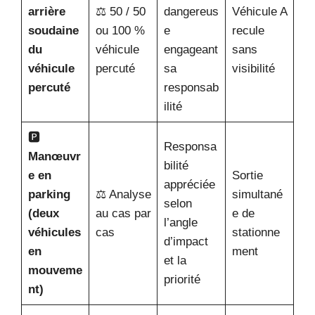
arrière
⚖️ 50 / 50
dangereus
Véhicule A
soudaine
ou 100 %
e
recule
du
véhicule
engageant
sans
véhicule
percuté
sa
visibilité
percuté
responsab
ilité
🅿️
Responsa
Manœuvr
bilité
e en
Sortie
appréciée
parking
⚖️ Analyse
simultané
selon
(deux
au cas par
e de
l’angle
véhicules
cas
stationne
d’impact
en
ment
et la
mouveme
priorité
nt)