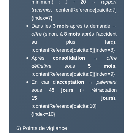
minimum) ; J + 20 →
rapport
transmis
. :contentReference[oaicite:7]
{index=7}
Dans les
3 mois
après ta demande →
offre
(sinon, à
8 mois
après l’accident
au plus tard).
:contentReference[oaicite:8]{index=8}
Après
consolidation
→
offre
définitive
sous
5 mois
.
:contentReference[oaicite:9]{index=9}
En cas d’
acceptation
→
paiement
sous
45 jours
(+ rétractation
15 jours
).
:contentReference[oaicite:10]
{index=10}
6) Points de vigilance