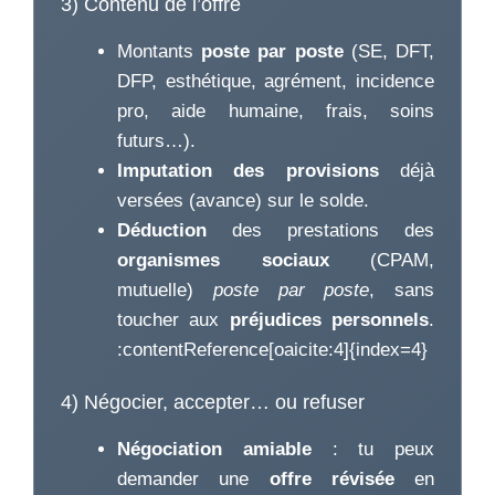
3) Contenu de l’offre
Montants
poste par poste
(SE, DFT,
DFP, esthétique, agrément, incidence
pro, aide humaine, frais, soins
futurs…).
Imputation des provisions
déjà
versées (avance) sur le solde.
Déduction
des prestations des
organismes sociaux
(CPAM,
mutuelle)
poste par poste
, sans
toucher aux
préjudices personnels
.
:contentReference[oaicite:4]{index=4}
4) Négocier, accepter… ou refuser
Négociation amiable
: tu peux
demander une
offre révisée
en