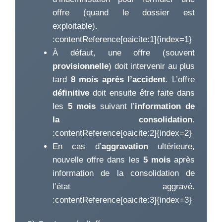
offre (quand le dossier est
exploitable).
:contentReference[oaicite:1]{index=1}
À défaut, une offre (souvent
provisionnelle
) doit intervenir au plus
tard
8 mois après l’accident
. L’offre
définitive
doit ensuite être faite dans
les
5 mois
suivant l’
information de
la consolidation
.
:contentReference[oaicite:2]{index=2}
En cas d’
aggravation
ultérieure,
nouvelle offre dans les
5 mois
après
information de la consolidation de
l’état aggravé.
:contentReference[oaicite:3]{index=3}