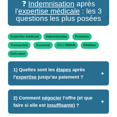
❓
Indemnisation
après
l’
expertise médicale
: les 3
questions les plus posées
Expertise médicale
Indemnisation
Provision
Transaction
Assureur
CCI / ONIAM
Dintilhac
Exécution
1) Quelles sont les
étapes
après
l’
expertise
jusqu’au paiement ?
2) Comment
négocier
l’offre (et que
faire si elle est
insuffisante
) ?