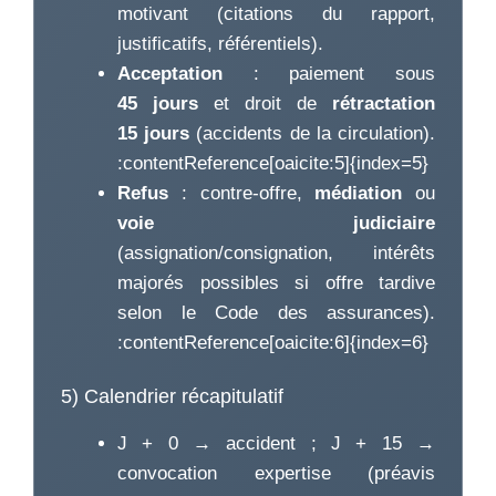
motivant (citations du rapport,
justificatifs, référentiels).
Acceptation
: paiement sous
45 jours
et droit de
rétractation
15 jours
(accidents de la circulation).
:contentReference[oaicite:5]{index=5}
Refus
: contre-offre,
médiation
ou
voie judiciaire
(assignation/consignation, intérêts
majorés possibles si offre tardive
selon le Code des assurances).
:contentReference[oaicite:6]{index=6}
5) Calendrier récapitulatif
J + 0 → accident ; J + 15 →
convocation expertise (préavis