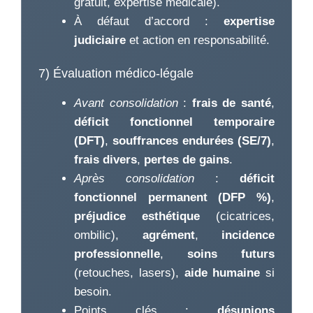
gratuit, expertise médicale).
À défaut d’accord :
expertise
judiciaire
et action en responsabilité.
7) Évaluation médico-légale
Avant consolidation
:
frais de santé
,
déficit fonctionnel temporaire
(DFT)
,
souffrances endurées (SE/7)
,
frais divers
,
pertes de gains
.
Après consolidation
:
déficit
fonctionnel permanent (DFP %)
,
préjudice esthétique
(cicatrices,
ombilic),
agrément
,
incidence
professionnelle
,
soins futurs
(retouches, lasers),
aide humaine
si
besoin.
Points clés :
désunions