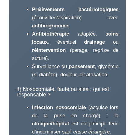
Prélèvements bactériologiques
(écouvillon/aspiration) avec
antibiogramme
.
Antibiothérapie
adaptée,
soins
locaux
, éventuel
drainage
ou
réintervention
(parage, reprise de
suture).
Surveillance du
pansement
, glycémie
(si diabète), douleur, cicatrisation.
4) Nosocomiale, faute ou aléa : qui est
responsable ?
Infection nosocomiale
(acquise lors
de la prise en charge) : la
clinique/hôpital
est en principe tenu
d’indemniser sauf
cause étrangère
.