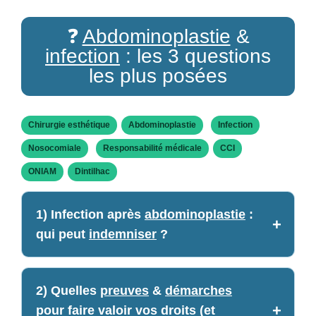
❓
Abdominoplastie
&
infection
: les 3 questions
les plus posées
Chirurgie esthétique
Abdominoplastie
Infection
Nosocomiale
Responsabilité médicale
CCI
ONIAM
Dintilhac
1) Infection après
abdominoplastie
:
qui peut
indemniser
?
2) Quelles
preuves
&
démarches
pour faire valoir vos droits (et