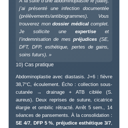
À la suite d’une abdominoplastie le [date],
j’ai présenté une infection documentée
(prélèvements/antibiogrammes). Vous
trouverez mon
dossier médical
complet.
Je sollicite une
expertise
et
l’indemnisation de mes
préjudices
(SE,
DFT, DFP, esthétique, pertes de gains,
soins futurs). »
10) Cas pratique
Abdominoplastie avec diastasis. J+6 : fièvre
38,7°C, écoulement. Écho : collection sous-
cutanée → drainage + ATB ciblée (S.
aureus). Deux reprises de suture, cicatrice
élargie et ombilic rétracté. Arrêt 5 sem., 14
séances de pansements. À la consolidation :
SE 4/7
,
DFP 5 %
,
préjudice esthétique 3/7
,