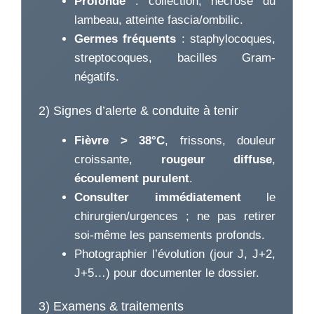
Profonde
: collection, nécrose du
lambeau, atteinte fascia/ombilic.
Germes fréquents
: staphylocoques,
streptocoques, bacilles Gram-
négatifs.
2) Signes d’alerte & conduite à tenir
Fièvre > 38°C
, frissons, douleur
croissante,
rougeur diffuse
,
écoulement purulent
.
Consulter immédiatement
le
chirurgien/urgences ; ne pas retirer
soi-même les pansements profonds.
Photographier l’évolution (jour J, J+2,
J+5…) pour documenter le dossier.
3) Examens & traitements