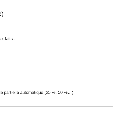
e)
 faits :
té partielle automatique (25 %, 50 %…).