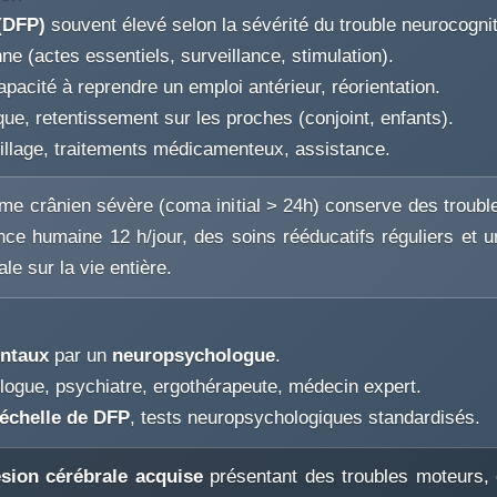
 (DFP)
souvent élevé selon la sévérité du trouble neurocognit
ne (actes essentiels, surveillance, stimulation).
apacité à reprendre un emploi antérieur, réorientation.
ue, retentissement sur les proches (conjoint, enfants).
illage, traitements médicamenteux, assistance.
me crânien sévère (coma initial > 24h) conserve des troubles
ence humaine 12 h/jour, des soins rééducatifs réguliers et
le sur la vie entière.
entaux
par un
neuropsychologue
.
rologue, psychiatre, ergothérapeute, médecin expert.
échelle de DFP
, tests neuropsychologiques standardisés.
ésion cérébrale acquise
présentant des troubles moteurs, 