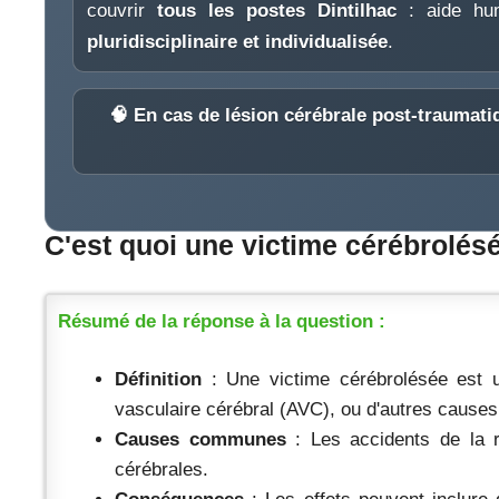
couvrir
tous les postes Dintilhac
: aide huma
pluridisciplinaire et individualisée
.
🧠 En cas de lésion cérébrale post-traumati
C'est quoi une victime cérébrolés
Résumé de la réponse à la question :
Définition
: Une victime cérébrolésée est u
vasculaire cérébral (AVC), ou d'autres cause
Causes communes
: Les accidents de la r
cérébrales.