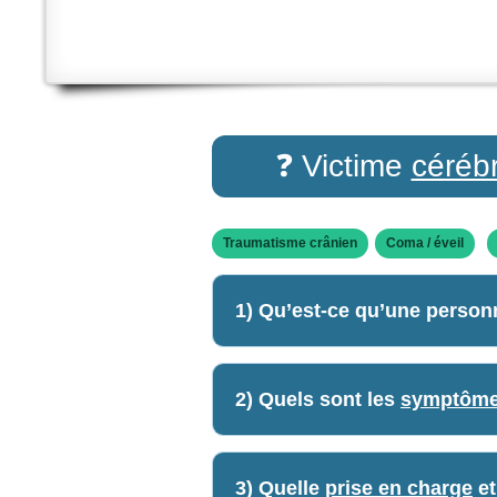
❓ Victime
céréb
Traumatisme crânien
Coma / éveil
1) Qu’est-ce qu’une perso
2) Quels sont les
symptôm
3) Quelle
prise en charge
et