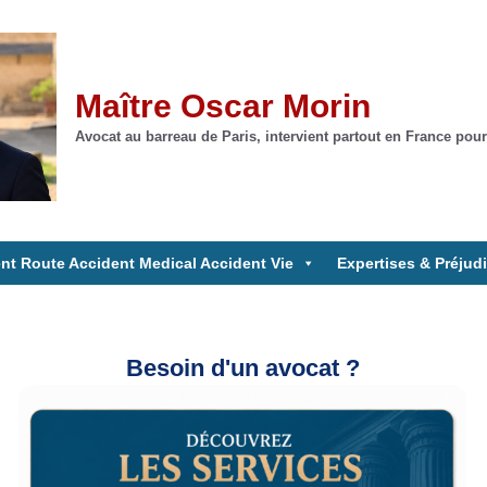
Maître Oscar Morin
Avocat au barreau de Paris, intervient partout en France pour
nt Route Accident Medical Accident Vie
Expertises & Préjud
Besoin d'un avocat ?