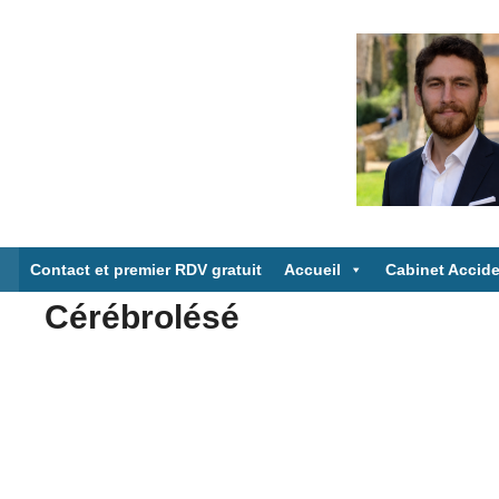
Aller
au
contenu
Contact et premier RDV gratuit
Accueil
Cabinet Accide
Cérébrolésé