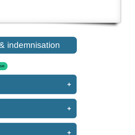
 & indemnisation
que