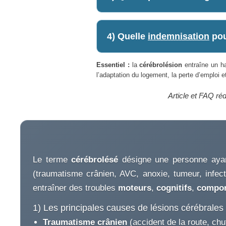
4) Quelle
indemnisation
pou
Essentiel :
la
cérébrolésion
entraîne un ha
l’adaptation du logement, la perte d’emploi e
Article et FAQ ré
Le terme
cérébrolésé
désigne une personne aya
(traumatisme crânien, AVC, anoxie, tumeur, infecti
entraîner des troubles
moteurs
,
cognitifs
,
compor
1) Les principales causes de lésions cérébrales
Traumatisme crânien
(accident de la route, chu