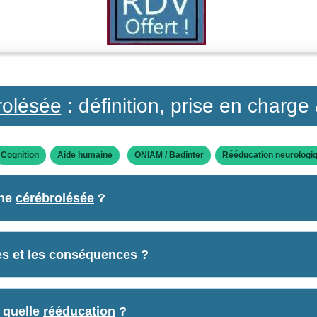
rolésée
: définition, prise en charge
Cognition
Aide humaine
ONIAM / Badinter
Rééducation neurologi
nne
cérébrolésée
?
es
et les
conséquences
?
 quelle
rééducation
?