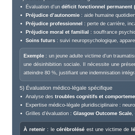
Évaluation d’un
déficit fonctionnel permanent
Préjudice d’autonomie
: aide humaine quotidien
Préjudice professionnel
: perte de carrière, inc
Préjudice moral et familial
: souffrance psychiq
Soins futurs
: suivi neuropsychologique, appare
Exemple
: un jeune adulte victime d’un traumatis
une désinhibition sociale. Il nécessite une prés
atteindre 80 %, justifiant une indemnisation intégra
5) Évaluation médico-légale spécifique
Analyse des
troubles cognitifs et comportem
Expertise médico-légale pluridisciplinaire : neu
Grilles d’évaluation :
Glasgow Outcome Scale
,
À retenir
: le
cérébrolésé
est une victime de
l