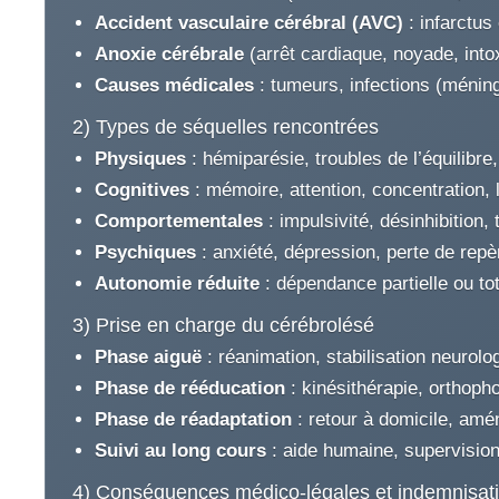
Accident vasculaire cérébral (AVC)
: infarctus
Anoxie cérébrale
(arrêt cardiaque, noyade, int
Causes médicales
: tumeurs, infections (méning
2) Types de séquelles rencontrées
Physiques
: hémiparésie, troubles de l’équilibre,
Cognitives
: mémoire, attention, concentration, l
Comportementales
: impulsivité, désinhibition, 
Psychiques
: anxiété, dépression, perte de repèr
Autonomie réduite
: dépendance partielle ou tot
3) Prise en charge du cérébrolésé
Phase aiguë
: réanimation, stabilisation neurolog
Phase de rééducation
: kinésithérapie, orthoph
Phase de réadaptation
: retour à domicile, amén
Suivi au long cours
: aide humaine, supervision
4) Conséquences médico-légales et indemnisat