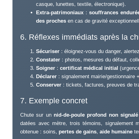
casque, lunettes, textile, électronique).
Extra-patrimoniaux
:
souffrances enduré
des proches
en cas de gravité exceptionnel
6. Réflexes immédiats après la ch
Sécuriser
: éloignez-vous du danger, alertez
Constater
: photos, mesures du défaut, coll
Soigner
:
certificat médical initial
(urgence
Déclarer
: signalement mairie/gestionnaire 
Conserver
: tickets, factures, preuves de tr
7. Exemple concret
Chute sur un
nid-de-poule profond non signalé
datées avec mètre, trois témoins, signalement m
obtenue : soins,
pertes de gains
,
aide humaine
te