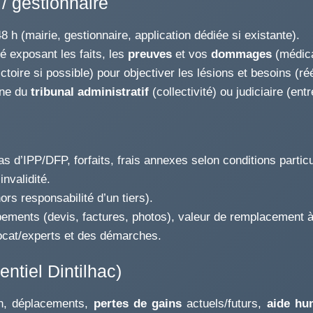
 gestionnaire
 h (mairie, gestionnaire, application dédiée si existante).
 exposant les faits, les
preuves
et vos
dommages
(médica
ictoire si possible) pour objectiver les lésions et besoins (r
ine du
tribunal administratif
(collectivité) ou judiciaire (en
s d’IPP/DFP, forfaits, frais annexes selon conditions particu
invalidité.
rs responsabilité d’un tiers).
ments (devis, factures, photos), valeur de remplacement à 
ocat/experts et des démarches.
ntiel Dintilhac)
on, déplacements,
pertes de gains
actuels/futurs,
aide hu