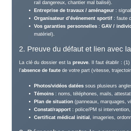
rail dangereux, chantier mal balisé).
Entreprise de travaux / aménageur
: signa
Organisateur d’événement sportif
: faute 
Vos garanties personnelles
:
GAV / indivi
matériel).
2. Preuve du défaut et lien avec l
La clé du dossier est la
preuve
. Il faut établir : (1
l’
absence de faute
de votre part (vitesse, trajectoi
Photos/vidéos datées
sous plusieurs angles,
Témoins
: noms, téléphones, mails, attestati
Plan de situation
(panneaux, marquages, visi
Constat/rapport
: police/PM si intervention
Certificat médical initial
, imageries, ordonn