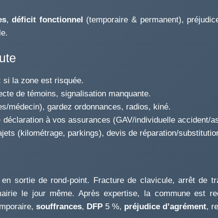
es
,
déficit fonctionnel
(temporaire & permanent), préjudic
le.
ute
 si la zone est risquée.
ecte de témoins, signalisation manquante.
s/médecin), gardez ordonnances, radios, kiné.
+ déclaration à vos assurances (GAV/individuelle accident/a
ajets (kilométrage, parkings), devis de réparation/substitutio
en sortie de rond-point. Fracture de clavicule, arrêt de t
airie le jour même. Après expertise, la commune est reco
mporaire,
souffrances
,
DFP
5 %,
préjudice d’agrément
, r