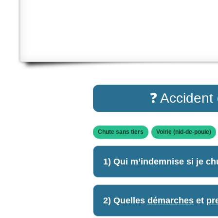
❓ Accident 
Chute sans tiers
Voirie (nid-de-poule)
1) Qui m’indemnise si je chut
2) Quelles
démarches
et
pr