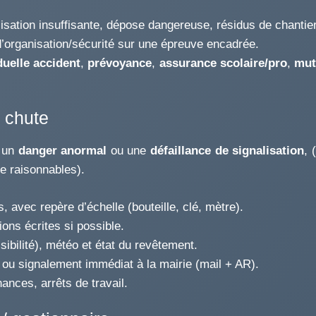
lisation insuffisante, dépose dangereuse, résidus de chantier
d’organisation/sécurité sur une épreuve encadrée.
duelle accident
,
prévoyance
,
assurance scolaire/pro
,
mut
a chute
) un
danger anormal
ou une
défaillance de signalisation
, 
re raisonnables).
 avec repère d’échelle (bouteille, clé, mètre).
ons écrites si possible.
bilité), météo et état du revêtement.
, ou signalement immédiat à la mairie (mail + AR).
ances, arrêts de travail.