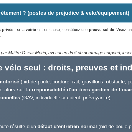
crètement ? (postes de préjudice & vélo/équipement)
s privés
; si la
voirie
est en cause, constituez une
preuve solide
. Visez u
.
s par Maître Oscar Morin, avocat en droit du dommage corporel, inscri
 vélo seul : droits, preuves et i
motorisé
(nid-de-poule, bordure, rail, gravillons, obstacle, 
e alors sur la
responsabilité d’un tiers gardien de l’ouv
onnelles
(GAV, individuelle accident, prévoyance).
chute résulte d’un
défaut d’entretien normal
(nid-de-poule p