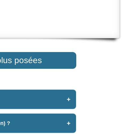
plus posées
n) ?