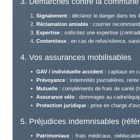
3. Démarches contre la commune /
Signalement
: déclarez le danger dans les 48
Réclamation amiable
: courrier recommandé
Expertise
: sollicitez une expertise (contrad
Contentieux
: en cas de refus/silence, sais
4. Vos assurances mobilisables
GAV / individuelle accident
: capitaux en ca
Prévoyance
: indemnités journalières, rente 
Mutuelle
: compléments de frais de santé (ho
Assurance vélo
: dommages au cadre/équipe
Protection juridique
: prise en charge d’av
5. Préjudices indemnisables (référe
Patrimoniaux
: frais médicaux, rééducati