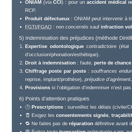
ONIAM
(via
CCI
) : pour un
accident médical no
RCP.
Produit défectueux
: ONIAM peut intervenir à ti
FGTI/FGAO
: non concernés sauf
infraction vo
5) Indemnisation des préjudices (méthode Dintil
Expertise odontologique
contradictoire (état 
d’occlusion/phonation/esthétique).
Droit à indemnisation
: faute,
perte de chance
Chiffrage poste par poste
:
souffrances endu
reprise, implant/prothèse),
préjudice d’agrément
Provisions
si l’obligation d’indemniser n’est pa
6) Points d’attention pratiques
🕒
Prescriptions
: surveillez les délais (civile/
🧾 Exigez les
consentements signés
,
traçabili
🔁 Ne faites pas de
réparation
définitive avant 
💬 Évitez toute
transaction
prématurée sans avis