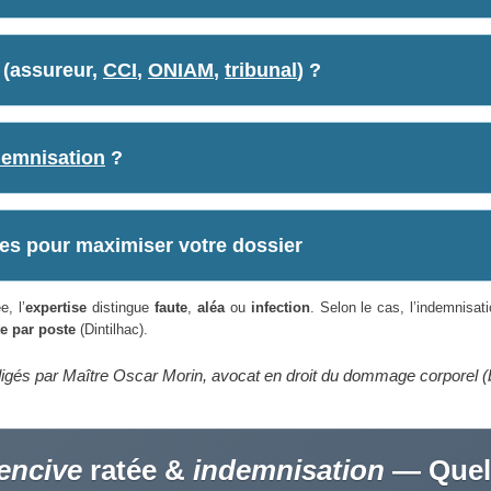
(assureur,
CCI
,
ONIAM
,
tribunal
) ?
demnisation
?
es pour maximiser votre dossier
e, l’
expertise
distingue
faute
,
aléa
ou
infection
. Selon le cas, l’indemnisat
e par poste
(Dintilhac).
digés par Maître Oscar Morin, avocat en droit du dommage corporel (
encive
ratée &
indemnisation
— Quels