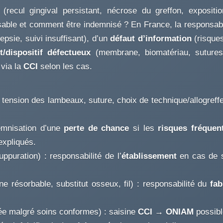
(recul gingival persistant, nécrose du greffon, exposition
nsable et comment être indemnisé ? En France, la responsabi
epsie, suivi insuffisant), d’un
défaut d’information
(risques
t/dispositif défectueux
(membrane, biomatériau, sutures)
via la
CCI
selon les cas.
, tension des lambeaux, suture, choix de technique/allogref
emnisation d’une
perte de chance
si les
risques fréquen
expliqués.
uppuration) : responsabilité de l’
établissement
en cas de so
 résorbable, substitut osseux, fil) : responsabilité du
fab
e malgré soins conformes) : saisine
CCI
→
ONIAM
possibl