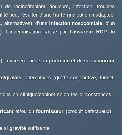
 de racine/implant, douleurs, infection, troubles
lité peut résulter d’une
faute
(indication inadaptée,
, alternatives), d’une
infection nosocomiale
, d’un
. L’indemnisation passe par l’
assureur RCP
du
fe) : mise en cause du
praticien
et de son
assureur
ts/graves
, alternatives (greffe conjonctive, tunnel,
ins en clinique/cabinet selon les circonstances ;
ricant
et/ou du
fournisseur
(produit défectueux) ;
e si
gravité
suffisante.