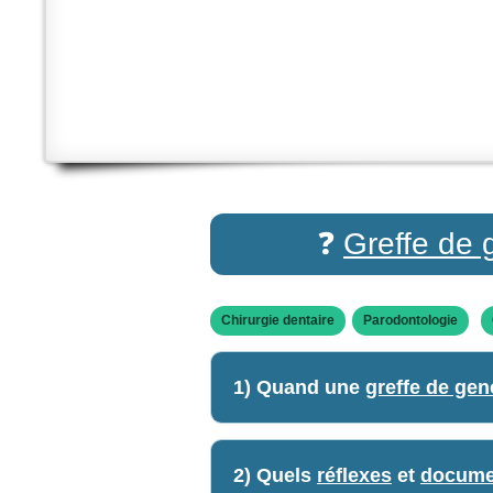
❓
Greffe de 
Chirurgie dentaire
Parodontologie
1) Quand une
greffe de gen
2) Quels
réflexes
et
docume