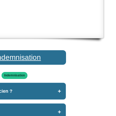
ndemnisation
Indemnisation
cien ?