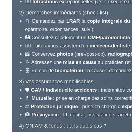
🧑‍⚖️
Infractions
exceptionnelles (ex. : exercice illé
2) Démarches immédiates (check-list)
📁 Demandez par
LRAR
la
copie intégrale du
opératoire, ordonnances, suivi).
🏥 Consultez rapidement un
OMF/parodontiste
🧑‍⚕️ Faites-vous assister d’un
médecin-dentiste 
📸 Conservez
photos
(pré-/post-op),
radiograp
📝 Adressez une
mise en cause
au praticien (e
🧬 En cas de
biomatériau
en cause : demandez
3) Vos assurances mobilisables
🛡️
GAV / Individuelle accidents
: indemnités con
💊
Mutuelle
: prise en charge des soins correcti
⚖️
Protection juridique
: prise en charge d’
expe
🏦
Prévoyance
: IJ, capital, assistance si arrêt 
4) ONIAM & fonds : dans quels cas ?