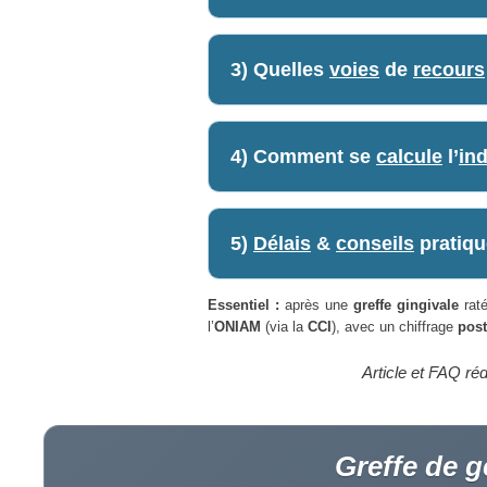
3) Quelles
voies
de
recours
4) Comment se
calcule
l’
in
5)
Délais
&
conseils
pratiqu
Essentiel :
après une
greffe gingivale
raté
l’
ONIAM
(via la
CCI
), avec un chiffrage
post
Article et FAQ ré
Greffe de g