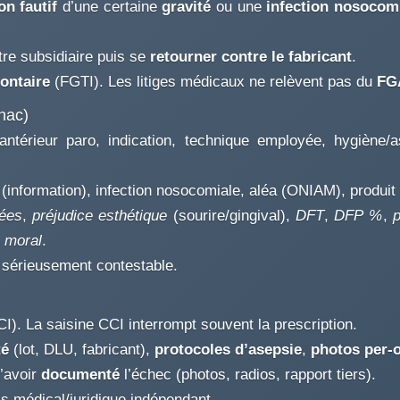
n fautif
d’une certaine
gravité
ou une
infection nosocom
tre subsidiaire puis se
retourner contre le fabricant
.
lontaire
(FGTI). Les litiges médicaux ne relèvent pas du
FG
hac)
antérieur paro, indication, technique employée, hygiène/as
(information), infection nosocomiale, aléa (ONIAM), produit
rées
,
préjudice esthétique
(sourire/gingival),
DFT
,
DFP %
,
p
,
moral
.
s sérieusement contestable.
CCI). La saisine CCI interrompt souvent la prescription.
té
(lot, DLU, fabricant),
protocoles d’asepsie
,
photos per-
d’avoir
documenté
l’échec (photos, radios, rapport tiers).
 médical/juridique indépendant.