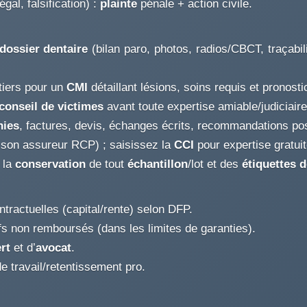
gal, falsification) :
plainte
pénale + action civile.
 dossier dentaire
(bilan paro, photos, radios/CBCT, traçabi
tiers pour un
CMI
détaillant lésions, soins requis et pronosti
conseil de victimes
avant toute expertise amiable/judiciaire
hies
, factures, devis, échanges écrits, recommandations pos
t son assureur RCP) ; saisissez la
CCI
pour expertise gratu
 la
conservation
de tout
échantillon
/lot et des
étiquettes d
tractuelles (capital/rente) selon DFP.
fs non remboursés (dans les limites de garanties).
rt
et d’
avocat
.
de travail/retentissement pro.