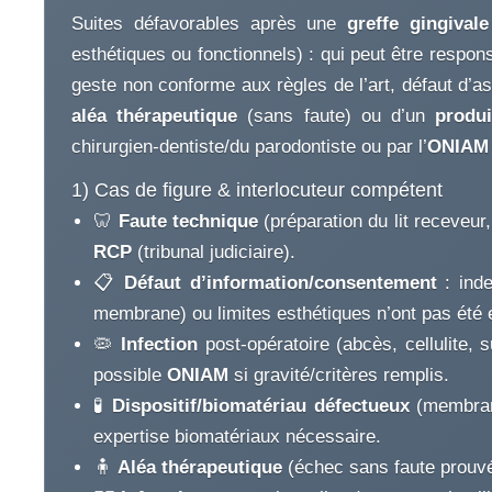
Suites défavorables après une
greffe gingivale
esthétiques ou fonctionnels) : qui peut être respo
geste non conforme aux règles de l’art, défaut d’as
aléa thérapeutique
(sans faute) ou d’un
produi
chirurgien-dentiste/du parodontiste ou par l’
ONIAM
1) Cas de figure & interlocuteur compétent
🦷
Faute technique
(préparation du lit receveur
RCP
(tribunal judiciaire).
📋
Défaut d’information/consentement
: ind
membrane) ou limites esthétiques n’ont pas été 
🦠
Infection
post-opératoire (abcès, cellulite, s
possible
ONIAM
si gravité/critères remplis.
🧪
Dispositif/biomatériau défectueux
(membrane
expertise biomatériaux nécessaire.
🧍
Aléa thérapeutique
(échec sans faute prouvé