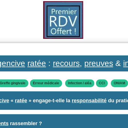
gencive
ratée
:
recours
,
preuves
&
i
Greffe gingivale
Erreur médicale
Infection / aléa
CCI
ONIAM
cive
«
ratée
» engage-t-elle la
responsabilité
du prati
nts
rassembler ?