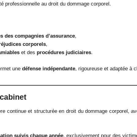
ité professionnelle au droit du dommage corporel.
es des compagnies d’assurance
,
réjudices corporels
,
amiables
et des
procédures judiciaires
.
permet une
défense indépendante
, rigoureuse et adaptée à c
 cabinet
re continue et structurée en droit du dommage corporel, ave
ation suivis chaque année
, exclusivement pour des victim