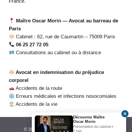
France.
Maître Oscar Morin — Avocat au barreau de
Paris
Cabinet : 62, rue de Caumartin – 75009 Paris
06 25 27 72 05
Consultations au cabinet ou à distance
Avocat en indemnisation du préjudice
corporel
Accidents de la route
Erreurs médicales et infections nosocomiales
Accidents de la vie
✕
Découvrez Maître
Oscar Morin
Présentation du cabinet •
© 2026 Maître Oscar Morin • Construit avec
2 min