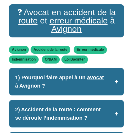
❓
Avocat
en
accident de la
route
et
erreur médicale
à
Avignon
Avignon
Accident de la route
Erreur médicale
Indemnisation
ONIAM
Loi Badinter
1) Pourquoi faire appel à un
avocat
à
Avignon
?
2) Accident de la route : comment
se déroule l’
indemnisation
?