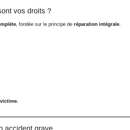
sont vos droits ?
omplète
, fondée sur le principe de
réparation intégrale
.
 victime.
n accident grave